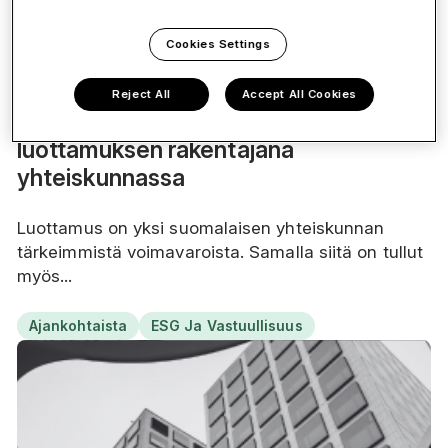
Cookies Settings
17.6.2026
Vastuun ytimessä -podcast | Kausi
Reject All
Accept All Cookies
2, jakso 5: Yritysten rooli
luottamuksen rakentajana
yhteiskunnassa
Luottamus on yksi suomalaisen yhteiskunnan
tärkeimmistä voimavaroista. Samalla siitä on tullut
myös...
Ajankohtaista
ESG Ja Vastuullisuus