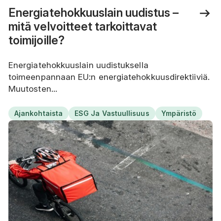
Energiatehokkuuslain uudistus –
mitä velvoitteet tarkoittavat
toimijoille?
Energiatehokkuuslain uudistuksella
toimeenpannaan EU:n energiatehokkuusdirektiiviä.
Muutosten...
Ajankohtaista
ESG Ja Vastuullisuus
Ympäristö