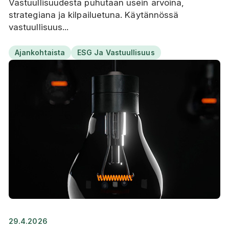
Vastuullisuudesta puhutaan usein arvoina,
strategiana ja kilpailuetuna. Käytännössä
vastuullisuus...
Ajankohtaista
ESG Ja Vastuullisuus
29.4.2026