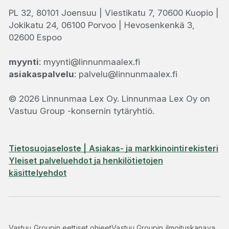
PL 32, 80101 Joensuu | Viestikatu 7, 70600 Kuopio |
Jokikatu 24, 06100 Porvoo | Hevosenkenkä 3,
02600 Espoo
myynti
: myynti@linnunmaalex.fi
asiakaspalvelu
: palvelu@linnunmaalex.fi
© 2026 Linnunmaa Lex Oy. Linnunmaa Lex Oy on
Vastuu Group -konsernin tytäryhtiö.
Tietosuojaseloste | Asiakas- ja markkinointirekisteri
Yleiset palveluehdot ja henkilötietojen
käsittelyehdot
Vastuu Groupin eettiset ohjeet
Vastuu Groupin ilmoituskanava