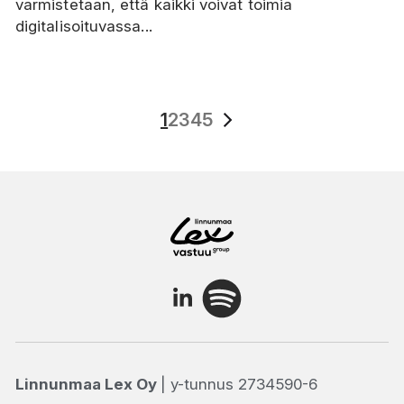
varmistetaan, että kaikki voivat toimia
digitalisoituvassa...
1
2
3
4
5
Linnunmaa Lex Oy
| y-tunnus 2734590-6