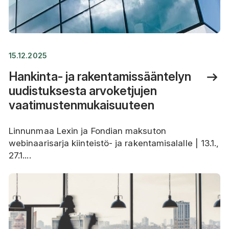
15.12.2025
Hankinta- ja rakentamissääntelyn
uudistuksesta arvoketjujen
vaatimustenmukaisuuteen
Linnunmaa Lexin ja Fondian maksuton
webinaarisarja kiinteistö- ja rakentamisalalle | 13.1.,
27.1....